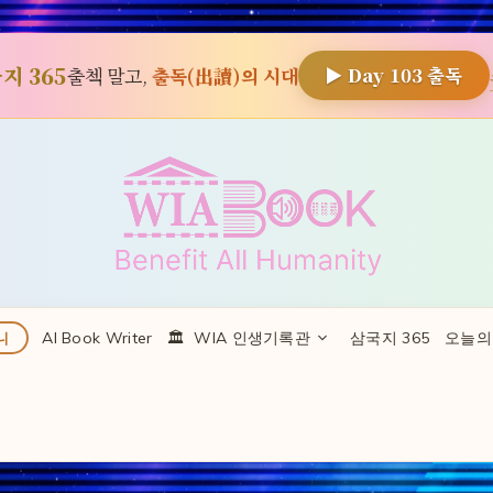
지 365
출첵 말고,
출독(出讀)의 시대
▶ Day
103
출독
AI Book Writer
🏛 ️ WIA 인생기록관
삼국지 365
오늘의
니