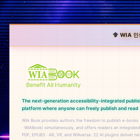
WIA 인
The next-generation accessibility-integrated publis
platform where anyone can freely publish and read
WIA Book provides authors the freedom to publish e-books
· WIABook) simultaneously, and offers readers an integrated
PDF, EPUB3 · AR, VR, and WIAverse. 22 AI plugins deliver n