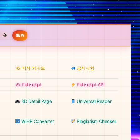
 →
NEW
✍️ 저자 가이드
공지사항
✍️ Pubscript
Pubscript API
3D Detail Page
Universal Reader
WIHP Converter
Plagiarism Checker