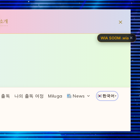
×
소개
✕
WIA SOOM
·
.wia
 출독
나의 출독 여정
Miluga
News
한국어
▼