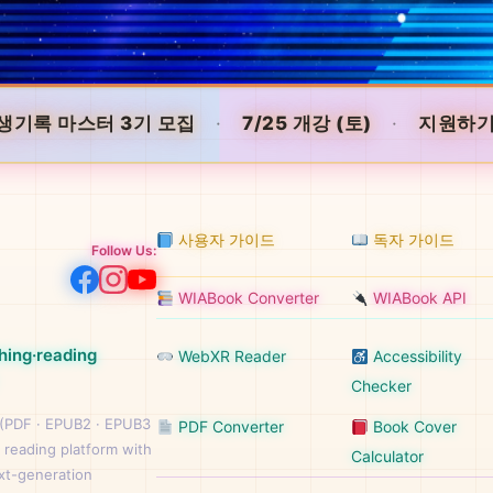
생기록 마스터 3기 모집
·
7/25 개강 (토)
·
지원하기
사용자 가이드
독자 가이드
Follow Us:
WIABook Converter
WIABook API
hing·reading
WebXR Reader
Accessibility
Checker
 (PDF · EPUB2 · EPUB3
PDF Converter
Book Cover
 reading platform with
Calculator
ext-generation