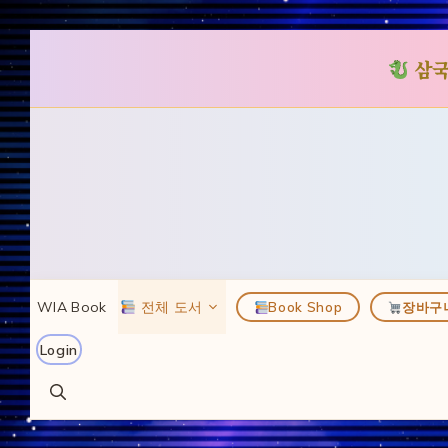
삼국
컨
텐
츠
로
건
너
뛰
WIA Book
전체 도서
Book Shop
장바구
기
Login