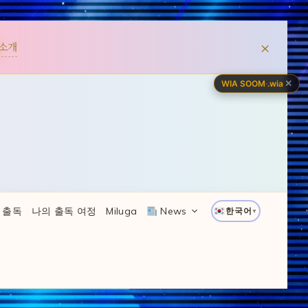
×
소개
✕
WIA SOOM
·
.wia
 출독
나의 출독 여정
Miluga
News
한국어
▼