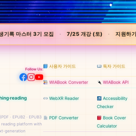
생기록 마스터 3기 모집
·
7/25 개강 (토)
·
지원하기
사용자 가이드
독자 가이드
Follow Us:
WIABook Converter
WIABook API
hing·reading
WebXR Reader
Accessibility
Checker
 (PDF · EPUB2 · EPUB3
PDF Converter
Book Cover
 reading platform with
Calculator
ext-generation