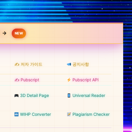
 →
NEW
✍️ 저자 가이드
공지사항
✍️ Pubscript
Pubscript API
3D Detail Page
Universal Reader
WIHP Converter
Plagiarism Checker