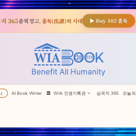
지 365
출첵 말고,
출독(出讀)의 시대
▶ Day
102
출독
AI Book Writer
🏛 ️ WIA 인생기록관
삼국지 365
오늘의
니