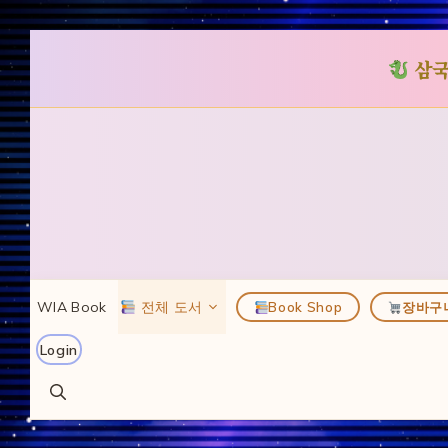
삼국
컨
텐
츠
로
건
너
뛰
WIA Book
전체 도서
Book Shop
장바구
기
Login