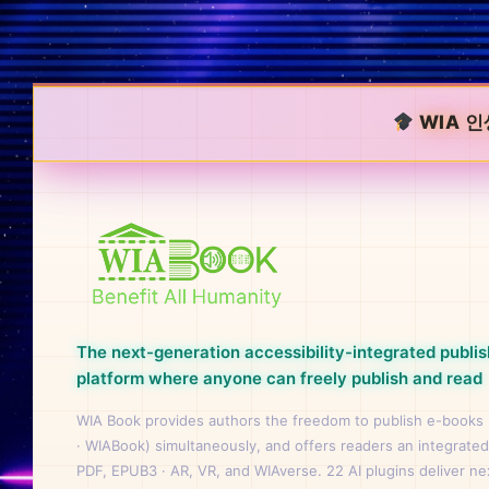
WIA 인
The next-generation accessibility-integrated publis
platform where anyone can freely publish and read
WIA Book provides authors the freedom to publish e-books
· WIABook) simultaneously, and offers readers an integrated
PDF, EPUB3 · AR, VR, and WIAverse. 22 AI plugins deliver n