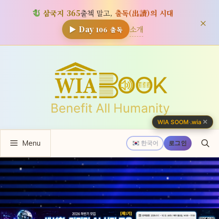
삼국지 365
출첵 말고,
출독(出讀)의 시대
×
소개
▶ Day
106
출독
컨
텐
츠
로
건
너
✕
WIA SOOM
·
.wia
뛰
Menu
기
한국어
로그인