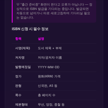
💡 "출간 준비중" 화면이 뜬다고 오류가 아닙니다 — 정
상적으로 ISBN 발급을 기다리는 중입니다. 발급되면
자동으로 넘어가니 따로 새로고침하며 기다리실 필요
는 없습니다.
ISBN 신청 시 필수 정보
항목
설명
서명(제목)
도서 제목 + 부제
저자명
저자/공저자 이름
발행예정일
YYYY-MM-DD
정가
원화(KRW) 가격
판형
신국판, A5 등
쪽수
총 페이지 수
제본형태
무선, 양장, 중철 등