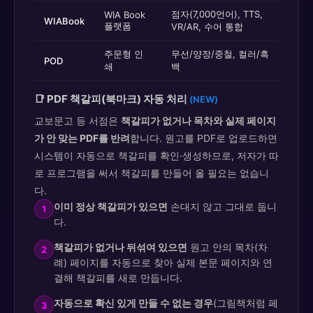
점자(7,000언어), TTS,
WIA Book
WIABook
플랫폼
VR/AR, 수어 통합
주문형 인
무선/양장/중철, 컬러/흑
POD
쇄
백
📑 PDF 책갈피(북마크) 자동 처리
(NEW)
교보문고 등 서점은
책갈피가 없거나 목차와 실제 페이지
가 안 맞는 PDF를 반려
합니다. 원고를 PDF로 업로드하면
시스템이 자동으로 책갈피를 확인·생성하므로, 저자가 따
로 프로그램을 써서 책갈피를 만들어 올 필요는 없습니
다.
이미 정상 책갈피가 있으면
손대지 않고 그대로 둡니
1
다.
책갈피가 없거나 뒤섞여 있으면
원고 안의 목차(차
2
례) 페이지를 자동으로 찾아 실제 본문 페이지와 연
결해 책갈피를 새로 만듭니다.
자동으로 확신 있게 만들 수 없는 경우
(그림책처럼 페
3