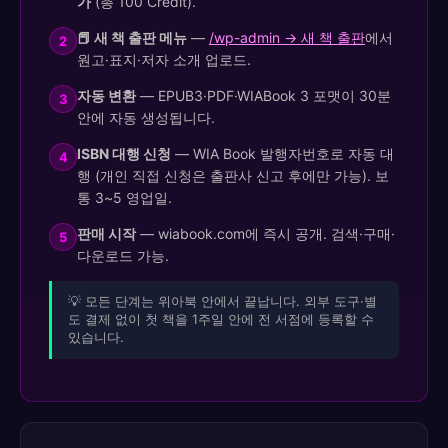
가
(총 100 Credit).
📕 새 책 출판 메뉴
—
/wp-admin → 새 책 출판
에서
2
원고·표지·저자 소개 업로드.
자동 변환
— EPUB3·PDF·WIABook 3 포맷이 30분
3
안에 자동 생성됩니다.
ISBN 대행 신청
— WIA Book 발행자번호로 자동 대
4
행 (개인 직접 신청은 출판사 신고 후에만 가능). 보
통 3~5 영업일.
판매 시작
— wiabook.com에 즉시 공개. 검색·구매·
5
다운로드 가능.
💡 모든 단계는 위아북 안에서 끝납니다. 외부 도구·별
도 결제 없이 첫 책을 1주일 안에 전 서점에 등록할 수
있습니다.