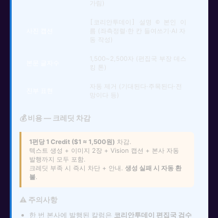
가림)
[코리안투데이] 설명 © 본인 이
사진 캡션
(좌측정렬·한 칸 들여쓰기·AI 자
름
동 작성)
1,500~2,500자 (편집국 부장 데스
본문 글자수
킹 톤)
자동 제거 (기대된다·주목된다·전
진부 표현
망이다 등)
💰 비용 — 크레딧 차감
1편당 1 Credit ($1 ≈ 1,500원)
차감.
텍스트 생성 + 이미지 2장 + Vision 캡션 + 본사 자동
발행까지 모두 포함.
크레딧 부족 시 즉시 차단 + 안내.
생성 실패 시 자동 환
불
.
⚠ 주의사항
한 번 본사에 발행된 칼럼은
코리안투데이 편집국 검수