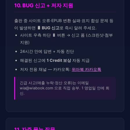
10. BUG 신고 + 저자 지원
출판 중 사이트 오류·EPUB 변환 실패·표지 합성 문제 등
이 발생하면
🐛 BUG 신고
로 즉시 알려 주세요.
사이트 우측 하단 🐛 버튼 → 신고 폼 (스크린샷·첨부
지원)
24시간 안에 답변 + 자동 진단
해결된 신고에
1 Credit 보상
자동 지급
저자 전용 채널 — 카카오톡:
위아북 카카오톡
긴급 사고(매출 누락·정산 오류)는 이메일
wia@wiabook.com 으로 직접 송부. 1 영업일 안에 회
신.
11. 자주 묻는 질문