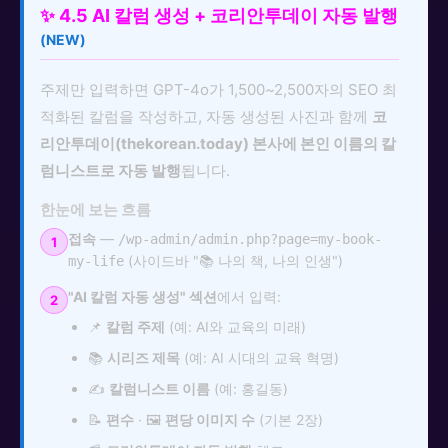
✨ 4.5 AI 칼럼 생성 + 코리안투데이 자동 발행
(NEW)
주제만 입력하면 GPT-4o가 1,500~2,500자의 SEO 최
적화된 칼럼을 작성하고, 자동 생성된 사진과 함께
코
리안투데이(thekorean.today) 본사에 본인 이름의 칼
럼니스트로 자동 발행
됩니다.
한눈에 보는 흐름
접속
—
/wp-admin/admin.php?page=my-book-
1
(사이드바 "📚 나의 책, 나의 인생")
my-life
"AI 칼럼 자동 생성" 섹션
에서 입력:
2
📌
칼럼 주제
(예: AI와 교육의 미래)
📚
시리즈 제목
(예: AI 시대의 교육 혁명)
✍️
칼럼니스트 이름
(예: 홍길동)
📝
편수
· 🖼️
편당 이미지 수
(기본 2장)