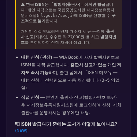
⚠️
한국 ISBN은 「발행자(출판사)」에게만 발급
됩니
다. 개인 자격으로는 국립중앙도서관 서지정보유통지
원시스템(
)에 ISBN을 신청할 수
구
nl.go.kr/seoji
조적으로 불가
합니다.
개인이 직접 받으려면 먼저 거주지 시·군·구청에
출판
사 신고
(자유업, 수수료 약 27,000원)를 하고
발행자번
호
를 부여받아야 신청 자격이 생깁니다.
대행 신청 (권장)
— WIA Book이 자사 발행자번호로
ISBN을 대행 발급합니다.
출판사 신고가 없는 개인 저
자도 즉시 가능
하며, 출판 폼에서 「ISBN 미보유 —
대행 신청」 선택만으로 자동 처리됩니다 (3~5 영업
일).
직접 신청
— 본인이 출판사 신고(발행자번호 보유)
후 서지정보유통지원시스템에 로그인하여 신청. 자체
출판사를 운영하시는 경우에만 해당.
📮 ISBN 발급 대기 중에는 도서가 어떻게 보이나요?
(NEW)