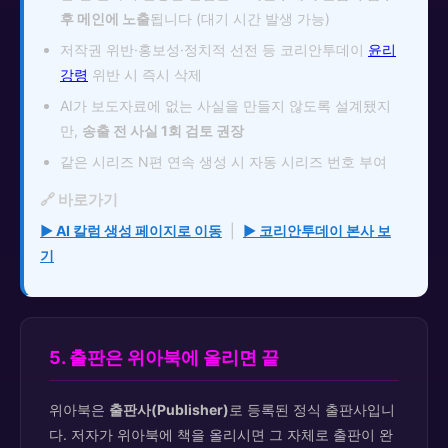
후 메인에 노출
됩니다 (대기 시간 발생 가능)
저작권 위반·홍보성·정치적 선전 등 코리안투데이
윤리
강령
위반 시 즉시 삭제
AI가 보도자료에 없는 사실을 만들지 않도록 설계됐지
만,
송출 전 사실 1회 검토 권장
같은 시리즈 N편 연속 생성 시 자동 시리즈 번호 부여
🔗 바로가기
▶ AI 칼럼 생성 페이지로 이동
|
▶ 코리안투데이 본사 보
기
5. 출판은 위아북에 올리면 끝
위아북은
출판사(Publisher)
로 등록된 정식 출판사입니
다. 저자가 위아북에 책을 올리시면 그 자체로 출판이 완