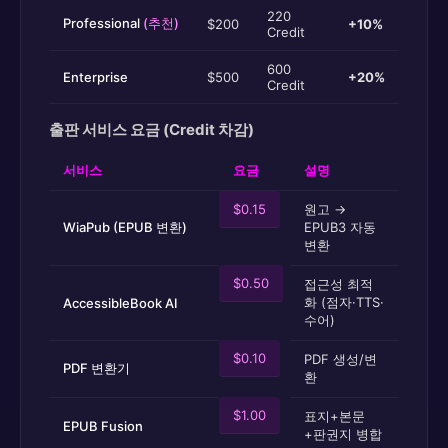
220
Professional
(추천)
$200
+10%
Credit
600
Enterprise
$500
+20%
Credit
출판 서비스 요금 (Credit 차감)
서비스
요금
설명
$0.15
원고 →
WiaPub (EPUB 변환)
EPUB3 자동
변환
$0.50
접근성 최적
화 (점자·TTS·
AccessibleBook AI
수어)
$0.10
PDF 생성/변
PDF 변환기
환
$1.00
표지+본문
EPUB Fusion
+판권지 병합