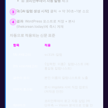
📰
코리안투데이 자동 발행
체크
🚀 [AI 칼럼 생성 시작]
클릭 → 약 30초~1분 소요
3
결과
: WordPress 포스트로 저장 + 본사
4
(thekorean.today)에 즉시 게재
자동으로 적용되는 신문 표준
항목
적용
1차 카테고리
sc319:칼럼
(예:
{입력한 이름} 칼럼니스트
2차 서브카테고리
홍길동 칼럼니스트)
글쓴이 표시
본인 이름의 칼럼니스트로 노출
본사 imgdata 서버 직접 업로드
이미지 호스팅
(저작권 안전)
코리안투데이 로고 자동 삽입 (하
워터마크
단우측 — Vision 분석으로 인물 안