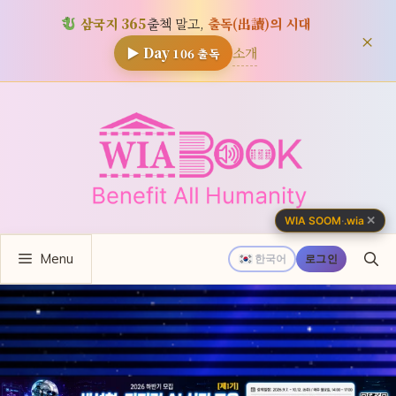
삼국지 365
출첵 말고,
출독(出讀)의 시대
×
소개
▶ Day
106
출독
컨
텐
츠
로
건
너
✕
WIA SOOM
·
.wia
뛰
Menu
기
한국어
로그인