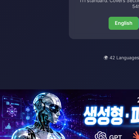
ITI standard. Covers Sect
54
English
🌍 42 Languages B