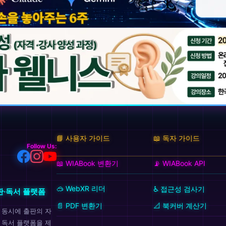
📘 사용자 가이드
📖 독자 가이드
Follow Us:
📖 WIABook 변환기
📡 WIABook API
🥽 WebXR 리더
♿ 접근성 검사기
판·독서 플랫폼
📄 PDF 변환기
📐 북커버 계산기
k)을 동시에 출판의 자
 통합 독서 플랫폼을 제