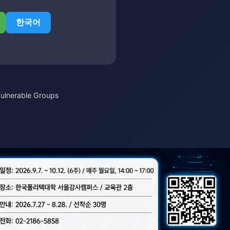
한국어
 Vulnerable Groups