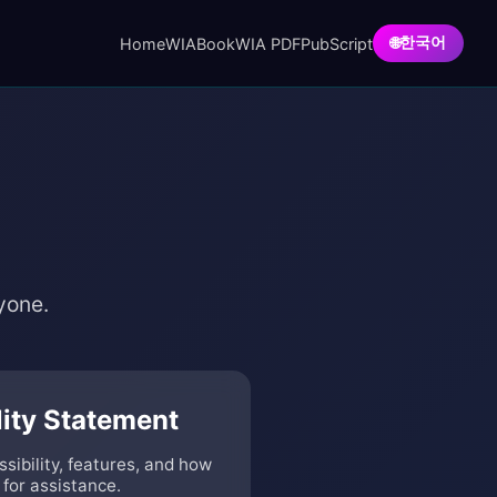
Home
WIABook
WIA PDF
PubScript
한국어
🌐
yone.
lity Statement
ibility, features, and how
 for assistance.