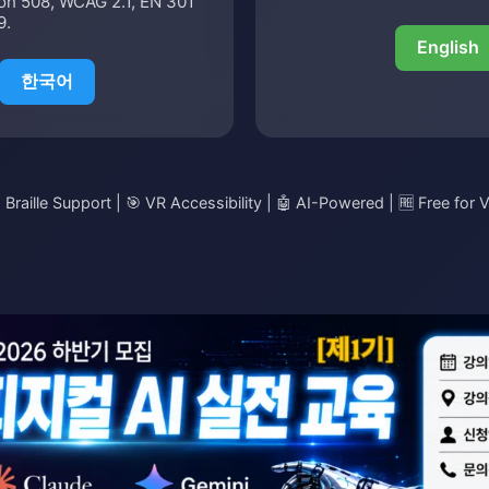
ion 508, WCAG 2.1, EN 301
9.
English
한국어
raille Support | 🎯 VR Accessibility | 🤖 AI-Powered | 🆓 Free for