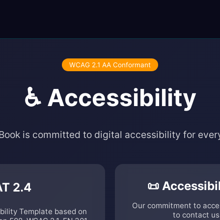
WCAG 2.1 AA Conformant
♿ Accessibility
Book is committed to digital accessibility for ever
📜 Accessibi
AT 2.4
Our commitment to access
bility Template based on
to contact us