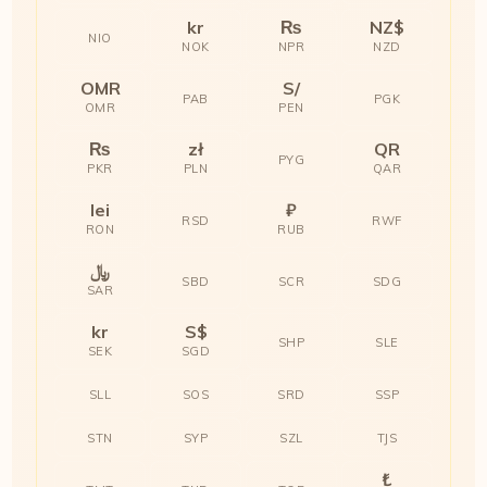
kr
₨
NZ$
NIO
NOK
NPR
NZD
OMR
S/
PAB
PGK
OMR
PEN
₨
zł
QR
PYG
PKR
PLN
QAR
lei
₽
RSD
RWF
RON
RUB
﷼
SBD
SCR
SDG
SAR
kr
S$
SHP
SLE
SEK
SGD
SLL
SOS
SRD
SSP
STN
SYP
SZL
TJS
₺