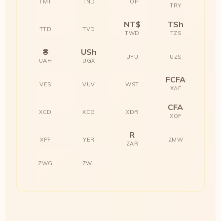
TMT
TND
TOP
TRY
NT$
TSh
TTD
TVD
TWD
TZS
₴
USh
UYU
UZS
UAH
UGX
FCFA
VES
VUV
WST
XAF
CFA
XCD
XCG
XDR
XOF
R
XPF
YER
ZMW
ZAR
ZWG
ZWL