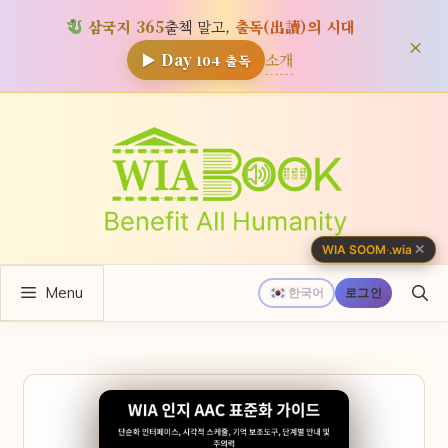
삼국지 365
출첵 말고,
출독(出讀)의 시대
×
소개
▶ Day
104
출독
컨
텐
츠
로
건
너
✕
WIA SOOM
·
.wia
뛰
Menu
기
한국어
로그인