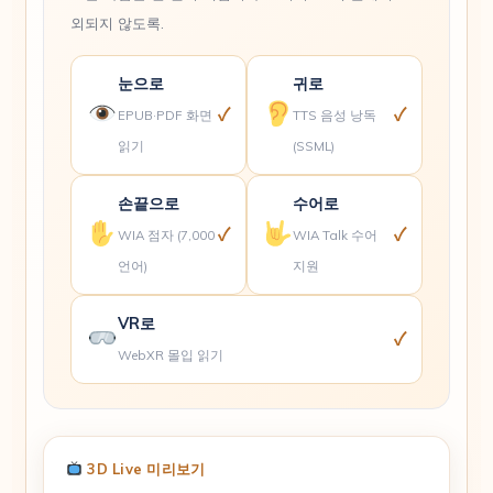
외되지 않도록.
눈으로
귀로
✓
✓
EPUB·PDF 화면
TTS 음성 낭독
읽기
(SSML)
손끝으로
수어로
✓
✓
WIA 점자 (7,000
WIA Talk 수어
언어)
지원
VR로
✓
WebXR 몰입 읽기
3D Live 미리보기