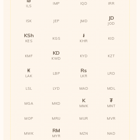
₪
IMP
IQD
IRR
ILS
JD
ISK
JEP
JMD
JOD
KSh
៛
KGS
KID
KES
KHR
KD
KMF
KYD
KZT
KWD
₭
Rs
LBP
LRD
LAK
LKR
LSL
LYD
MAD
MDL
K
₮
MGA
MKD
MMK
MNT
MOP
MRU
MUR
MVR
RM
MWK
MZN
NAD
MYR