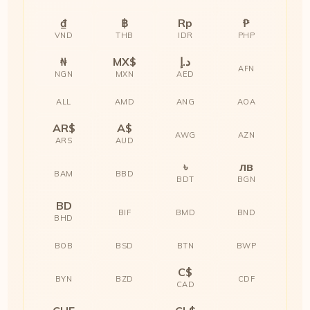
₫
฿
Rp
₱
VND
THB
IDR
PHP
₦
MX$
د.إ
AFN
NGN
MXN
AED
ALL
AMD
ANG
AOA
AR$
A$
AWG
AZN
ARS
AUD
৳
лв
BAM
BBD
BDT
BGN
BD
BIF
BMD
BND
BHD
BOB
BSD
BTN
BWP
C$
BYN
BZD
CDF
CAD