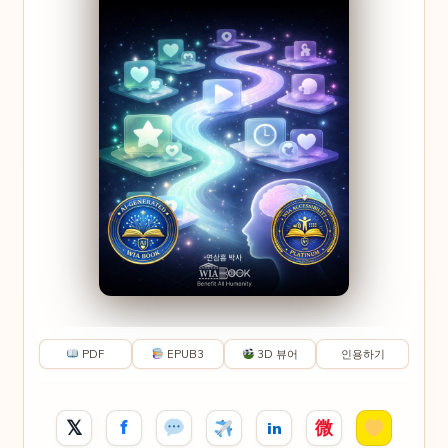
PDF
EPUB3
3D 뷰어
인용하기
𝕏
f
微
in