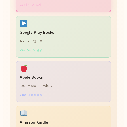
12 테마 · AI 도우미
Google Play Books
Android · 웹 · iOS
WaveNet AI 음성
Apple Books
iOS · macOS · iPadOS
Yuna 고품질 음성
Amazon Kindle