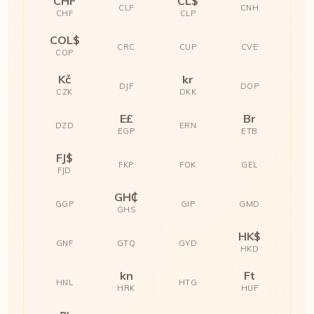
CHF
CL$
CLF
CNH
CHF
CLP
COL$
CRC
CUP
CVE
COP
Kč
kr
DJF
DOP
CZK
DKK
E£
Br
DZD
ERN
EGP
ETB
FJ$
FKP
FOK
GEL
FJD
GH₵
GGP
GIP
GMD
GHS
HK$
GNF
GTQ
GYD
HKD
kn
Ft
HNL
HTG
HRK
HUF