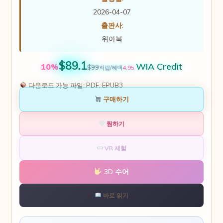
2026-04-07
출판사:
위아북
$89.1
WIA Credit
10%
$99
4.95
적립/혜택
다운로드 가능 파일:
PDF, EPUB3
구매하기
찜하기
VR 체험
3D 수어
바로 읽기