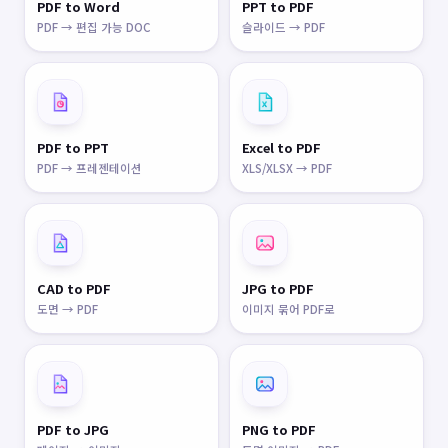
PDF to Word
PPT to PDF
PDF → 편집 가능 DOC
슬라이드 → PDF
PDF to PPT
Excel to PDF
PDF → 프레젠테이션
XLS/XLSX → PDF
CAD to PDF
JPG to PDF
도면 → PDF
이미지 묶어 PDF로
PDF to JPG
PNG to PDF