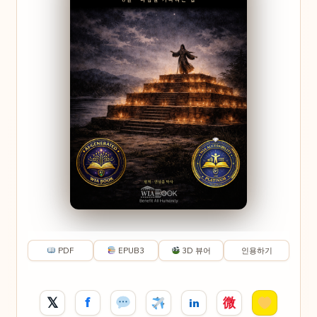
PDF
EPUB3
3D 뷰어
인용하기
𝕏
f
微
in