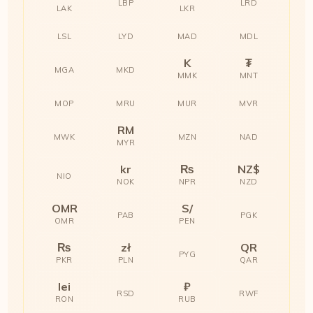
LBP
LRD
LAK
LKR
LSL
LYD
MAD
MDL
K
₮
MGA
MKD
MMK
MNT
MOP
MRU
MUR
MVR
RM
MWK
MZN
NAD
MYR
kr
₨
NZ$
NIO
NOK
NPR
NZD
OMR
S/
PAB
PGK
OMR
PEN
₨
zł
QR
PYG
PKR
PLN
QAR
lei
₽
RSD
RWF
RON
RUB