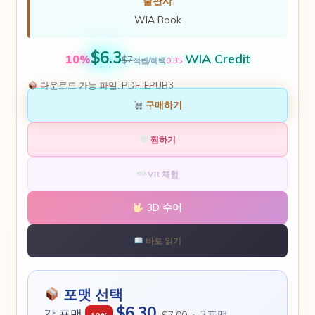
출판사:
WIA Book
$6.3
WIA Credit
10%
$7
0.35
적립/혜택
다운로드 가능 파일:
PDF, EPUB3
구매하기
찜하기
VR 체험
3D 수어
바로 읽기
포맷 선택
$6.30
각 포맷
·
2포맷