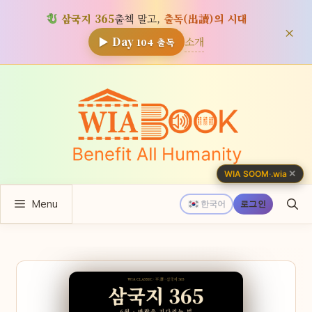
삼국지 365
출첵 말고,
출독(出讀)의 시대
×
소개
▶ Day
104
출독
컨
텐
츠
로
건
너
✕
WIA SOOM
·
.wia
뛰
Menu
기
한국어
로그인