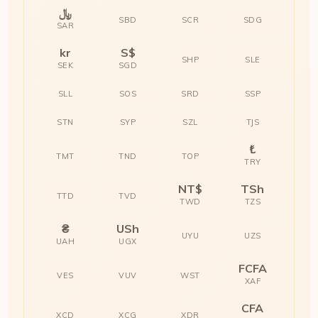
﷼
SBD
SCR
SDG
SAR
kr
S$
SHP
SLE
SEK
SGD
SLL
SOS
SRD
SSP
STN
SYP
SZL
TJS
₺
TMT
TND
TOP
TRY
NT$
TSh
TTD
TVD
TWD
TZS
₴
USh
UYU
UZS
UAH
UGX
FCFA
VES
VUV
WST
XAF
CFA
XCD
XCG
XDR