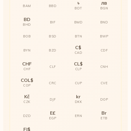
৳
лв
BAM
BBD
BDT
BGN
BD
BIF
BMD
BND
BHD
BOB
BSD
BTN
BWP
C$
BYN
BZD
CDF
CAD
CHF
CL$
CLF
CNH
CHF
CLP
COL$
CRC
CUP
CVE
COP
Kč
kr
DJF
DOP
CZK
DKK
E£
Br
DZD
ERN
EGP
ETB
FJ$