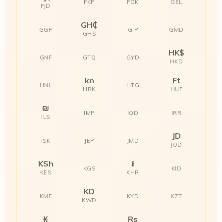
FKP
FOK
GEL
FJD
GH₵
GGP
GIP
GMD
GHS
HK$
GNF
GTQ
GYD
HKD
kn
Ft
HNL
HTG
HRK
HUF
₪
IMP
IQD
IRR
ILS
JD
ISK
JEP
JMD
JOD
KSh
៛
KGS
KID
KES
KHR
KD
KMF
KYD
KZT
KWD
₭
Rs