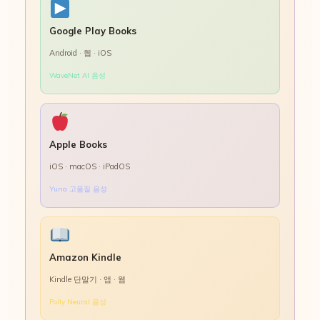
Google Play Books
Android · 웹 · iOS
WaveNet AI 음성
Apple Books
iOS · macOS · iPadOS
Yuna 고품질 음성
Amazon Kindle
Kindle 단말기 · 앱 · 웹
Polly Neural 음성