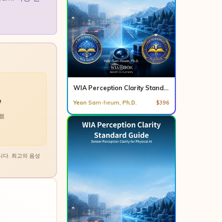
WIA Perception Clarity Standard Guide Set (KO/EN)
e
Yeon Sam-heum, Ph.D.
$396
 웹
니다. 최고의 음성