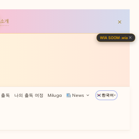
×
소개
✕
WIA SOOM
·
.wia
 출독
나의 출독 여정
Miluga
News
한국어
▼