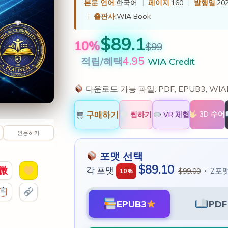
본문 언어:
한국어
|
페이지:
160
|
발행일:
202
|
출판사:
WIA Book
$89.1
10%
$99
4.95
적립/혜택
WIA Credit
다운로드 가능 파일:
PDF, EPUB3, WI
구매하기
3D 수어
찜하기
VR 체험
인용하기
포맷 선택
$89.10
微
각 포맷
·
2포
$99.00
10%
EPUB3
PDF