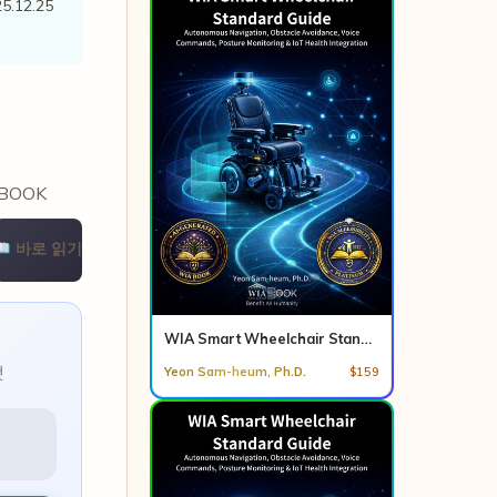
5.12.25
ABOOK
바로 읽기
WIA Smart Wheelchair Standard Guide Set
맷
Yeon Sam-heum, Ph.D.
$159