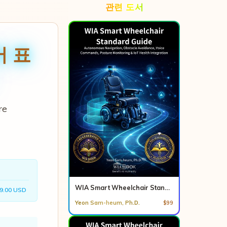
관련 도서
어 표
re
WIA Smart Wheelchair Standard Guide (EN)
9.00 USD
Yeon Sam-heum, Ph.D.
$99