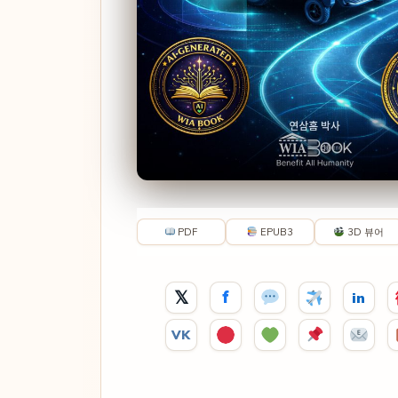
PDF
EPUB3
3D 뷰어
𝕏
f
in
VK