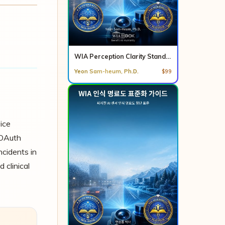
WIA Perception Clarity Standard Guide (EN)
Yeon Sam-heum, Ph.D.
$99
ice
 OAuth
cidents in
 clinical