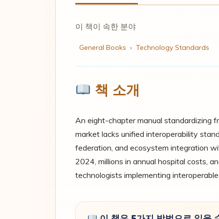
이 책이 속한 분야
General Books
›
Technology Standards
책 소개
An eight-chapter manual standardizing f
market lacks unified interoperability st
federation, and ecosystem integration wi
2024, millions in annual hospital costs, a
technologists implementing interoperable
이 책은 5가지 방법으로 읽을 