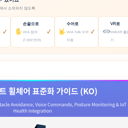
앞에서 소외되지 않도록.
손끝으로
수어로
VR로
✓
✓
✓
독
WIA 점자
WIA Talk 수어
WebXR 몰
(7,000 언어)
지원
기