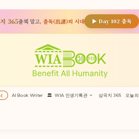
지 365
출첵 말고,
출독(出讀)의 시대
▶ Day
102
출독
AI Book Writer
🏛 ️ WIA 인생기록관
삼국지 365
오늘의
니