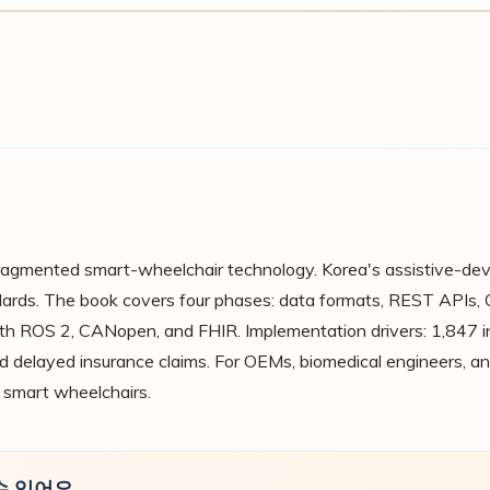
ragmented smart-wheelchair technology. Korea's assistive-dev
andards. The book covers four phases: data formats, REST APIs,
th ROS 2, CANopen, and FHIR. Implementation drivers: 1,847 in
nd delayed insurance claims. For OEMs, biomedical engineers, and
 smart wheelchairs.
수 있어요