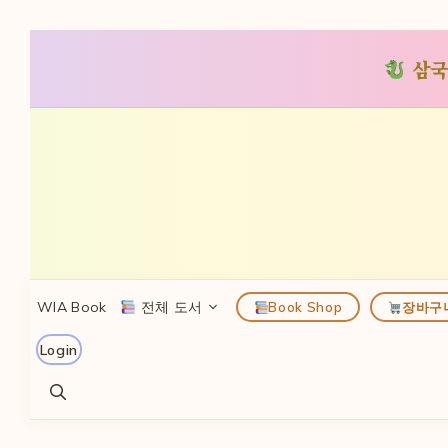
삼국
컨
텐
츠
로
건
너
뛰
WIA Book
전체 도서
Book Shop
장바구
기
Login