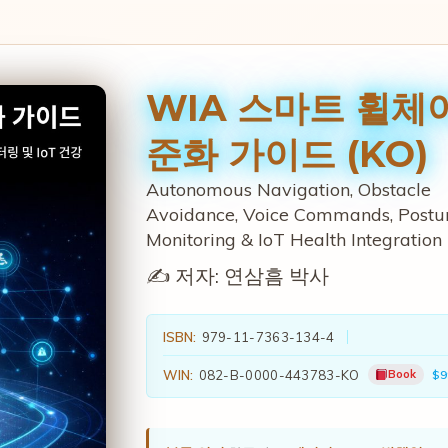
WIA 스마트 휠체
준화 가이드 (KO)
Autonomous Navigation, Obstacle
Avoidance, Voice Commands, Postu
Monitoring & IoT Health Integration
✍️ 저자:
연삼흠 박사
ISBN:
979-11-7363-134-4
WIN:
082-B-0000-443783-KO
Book
$9