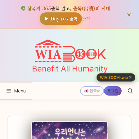
삼국지 365
출첵 말고,
출독(出讀)의 시대
×
소개
▶ Day
105
출독
컨
텐
츠
로
건
너
✕
WIA SOOM
·
.wia
뛰
Menu
기
한국어
로그인