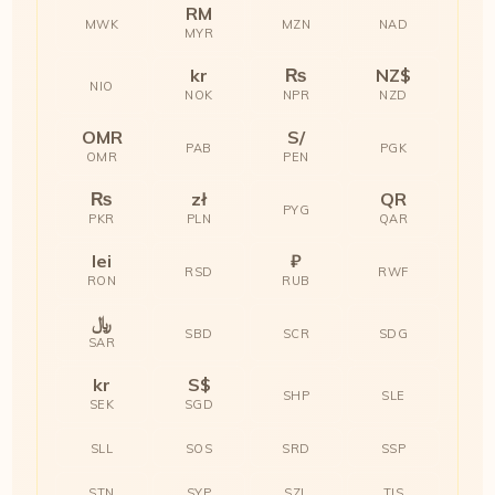
RM
MWK
MZN
NAD
MYR
kr
₨
NZ$
NIO
NOK
NPR
NZD
OMR
S/
PAB
PGK
OMR
PEN
₨
zł
QR
PYG
PKR
PLN
QAR
lei
₽
RSD
RWF
RON
RUB
﷼
SBD
SCR
SDG
SAR
kr
S$
SHP
SLE
SEK
SGD
SLL
SOS
SRD
SSP
STN
SYP
SZL
TJS