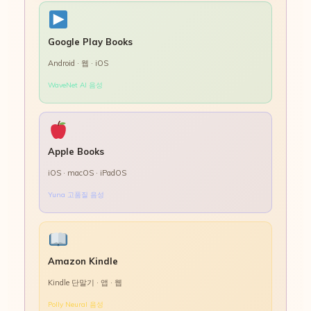
Google Play Books
Android · 웹 · iOS
WaveNet AI 음성
Apple Books
iOS · macOS · iPadOS
Yuna 고품질 음성
Amazon Kindle
Kindle 단말기 · 앱 · 웹
Polly Neural 음성