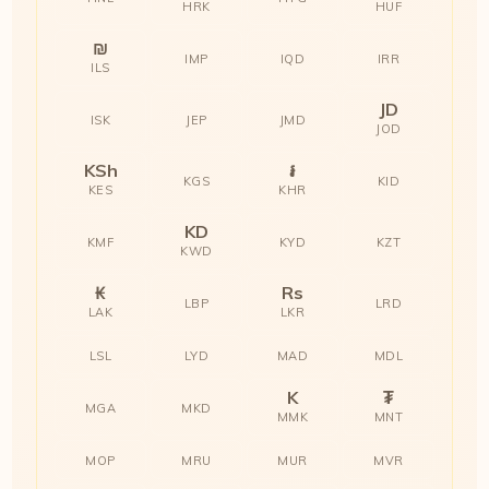
HRK
HUF
₪
IMP
IQD
IRR
ILS
JD
ISK
JEP
JMD
JOD
KSh
៛
KGS
KID
KES
KHR
KD
KMF
KYD
KZT
KWD
₭
Rs
LBP
LRD
LAK
LKR
LSL
LYD
MAD
MDL
K
₮
MGA
MKD
MMK
MNT
MOP
MRU
MUR
MVR