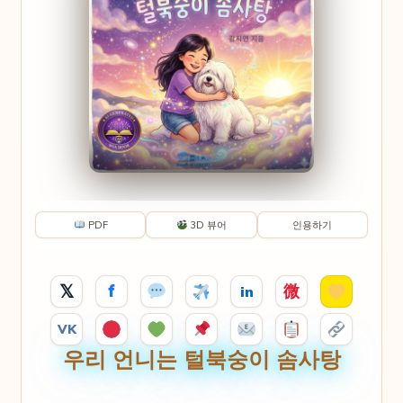
PDF
3D 뷰어
인용하기
𝕏
f
微
in
VK
우리 언니는 털북숭이 솜사탕