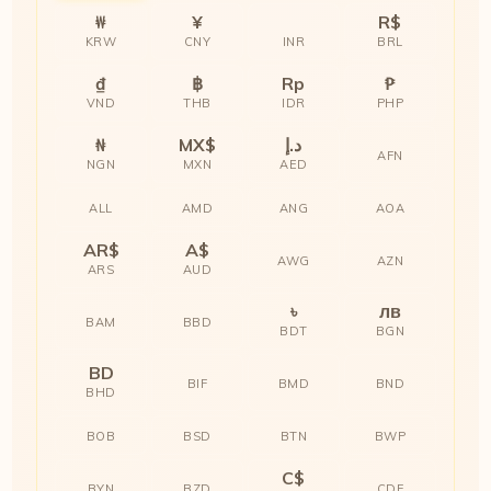
₩
¥
R$
KRW
CNY
INR
BRL
₫
฿
Rp
₱
VND
THB
IDR
PHP
₦
MX$
د.إ
AFN
NGN
MXN
AED
ALL
AMD
ANG
AOA
AR$
A$
AWG
AZN
ARS
AUD
৳
лв
BAM
BBD
BDT
BGN
BD
BIF
BMD
BND
BHD
BOB
BSD
BTN
BWP
C$
BYN
BZD
CDF