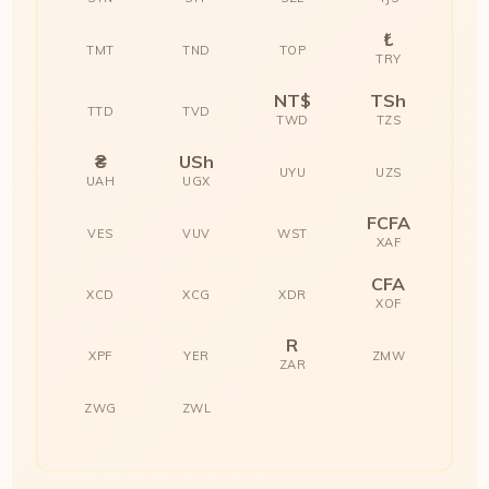
₺
TMT
TND
TOP
TRY
NT$
TSh
TTD
TVD
TWD
TZS
₴
USh
UYU
UZS
UAH
UGX
FCFA
VES
VUV
WST
XAF
CFA
XCD
XCG
XDR
XOF
R
XPF
YER
ZMW
ZAR
ZWG
ZWL