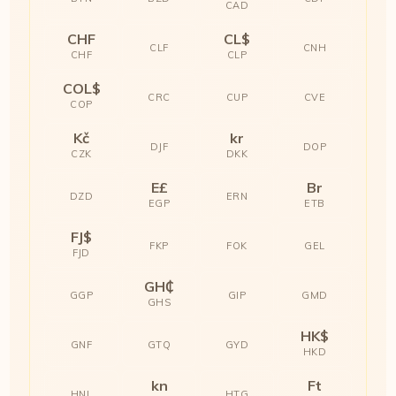
CAD
CHF
CL$
CLF
CNH
CHF
CLP
COL$
CRC
CUP
CVE
COP
Kč
kr
DJF
DOP
CZK
DKK
E£
Br
DZD
ERN
EGP
ETB
FJ$
FKP
FOK
GEL
FJD
GH₵
GGP
GIP
GMD
GHS
HK$
GNF
GTQ
GYD
HKD
kn
Ft
HNL
HTG