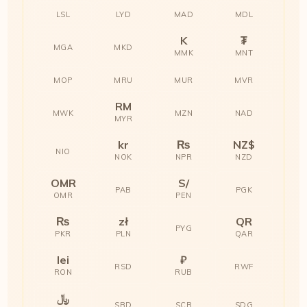
LSL
LYD
MAD
MDL
K
₮
MGA
MKD
MMK
MNT
MOP
MRU
MUR
MVR
RM
MWK
MZN
NAD
MYR
kr
₨
NZ$
NIO
NOK
NPR
NZD
OMR
S/
PAB
PGK
OMR
PEN
₨
zł
QR
PYG
PKR
PLN
QAR
lei
₽
RSD
RWF
RON
RUB
﷼
SBD
SCR
SDG