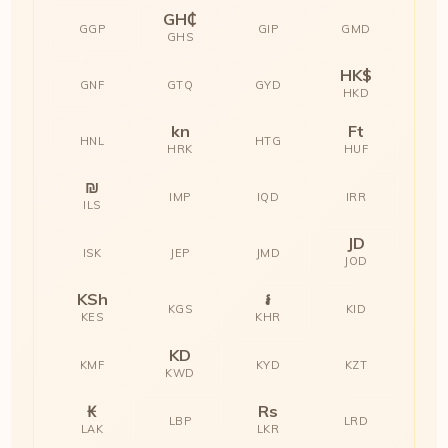
GH₵
GGP
GIP
GMD
GHS
HK$
GNF
GTQ
GYD
HKD
kn
Ft
HNL
HTG
HRK
HUF
₪
IMP
IQD
IRR
ILS
JD
ISK
JEP
JMD
JOD
KSh
៛
KGS
KID
KES
KHR
KD
KMF
KYD
KZT
KWD
₭
Rs
LBP
LRD
LAK
LKR