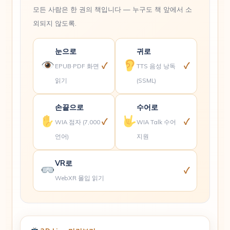
모든 사람은 한 권의 책입니다 — 누구도 책 앞에서 소
외되지 않도록.
눈으로
귀로
✓
✓
EPUB·PDF 화면
TTS 음성 낭독
읽기
(SSML)
손끝으로
수어로
✓
✓
WIA 점자 (7,000
WIA Talk 수어
언어)
지원
VR로
✓
WebXR 몰입 읽기