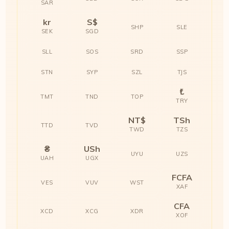
SAR
kr
S$
SHP
SLE
SEK
SGD
SLL
SOS
SRD
SSP
STN
SYP
SZL
TJS
₺
TMT
TND
TOP
TRY
NT$
TSh
TTD
TVD
TWD
TZS
₴
USh
UYU
UZS
UAH
UGX
FCFA
VES
VUV
WST
XAF
CFA
XCD
XCG
XDR
XOF