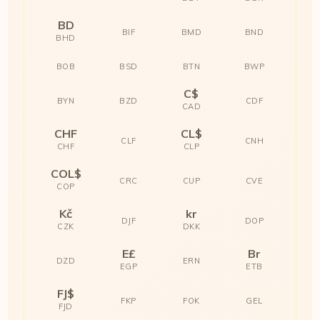
BD
BIF
BMD
BND
BHD
BOB
BSD
BTN
BWP
C$
BYN
BZD
CDF
CAD
CHF
CL$
CLF
CNH
CHF
CLP
COL$
CRC
CUP
CVE
COP
Kč
kr
DJF
DOP
CZK
DKK
E£
Br
DZD
ERN
EGP
ETB
FJ$
FKP
FOK
GEL
FJD