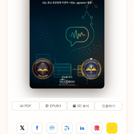
PDF
EPUB3
3D 뷰어
인용하기
𝕏
f
微
in