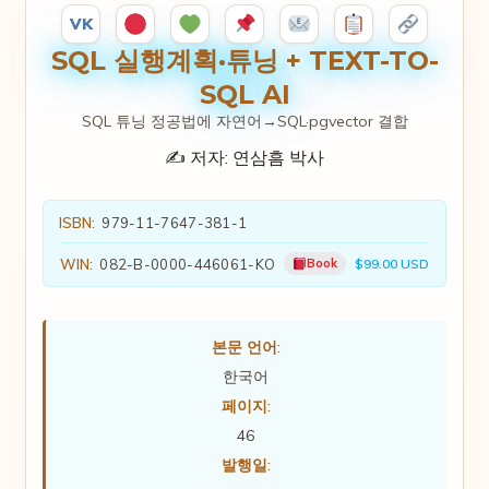
VK
SQL 실행계획·튜닝 + TEXT-TO-
SQL AI
SQL 튜닝 정공법에 자연어→SQL·pgvector 결합
✍️ 저자:
연삼흠 박사
ISBN:
979-11-7647-381-1
WIN:
082-B-0000-446061-KO
Book
$99.00 USD
본문 언어:
한국어
페이지:
46
발행일: