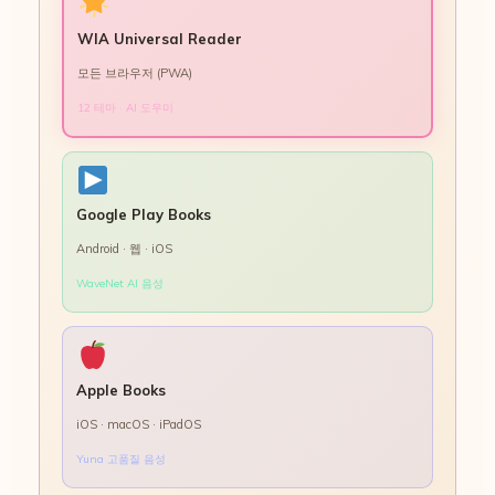
WIA Universal Reader
모든 브라우저 (PWA)
12 테마 · AI 도우미
Google Play Books
Android · 웹 · iOS
WaveNet AI 음성
Apple Books
iOS · macOS · iPadOS
Yuna 고품질 음성