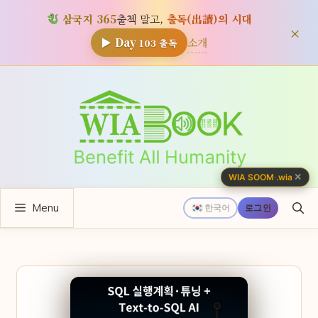
삼국지 365
출첵 말고,
출독(出讀)의 시대
×
소개
▶ Day
103
출독
컨
텐
츠
로
건
너
✕
WIA SOOM
·
.wia
뛰
Menu
기
한국어
로그인