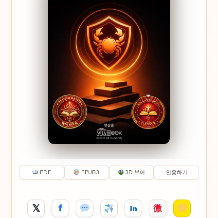
PDF
EPUB3
3D 뷰어
인용하기
𝕏
f
微
in