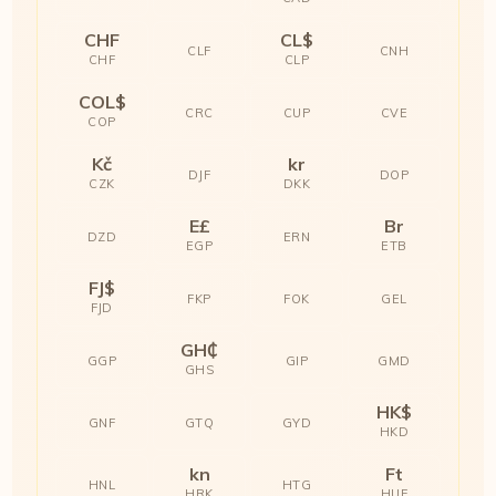
CHF
CL$
CLF
CNH
CHF
CLP
COL$
CRC
CUP
CVE
COP
Kč
kr
DJF
DOP
CZK
DKK
E£
Br
DZD
ERN
EGP
ETB
FJ$
FKP
FOK
GEL
FJD
GH₵
GGP
GIP
GMD
GHS
HK$
GNF
GTQ
GYD
HKD
kn
Ft
HNL
HTG
HRK
HUF