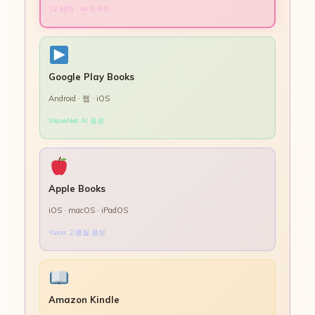
12 테마 · AI 도우미
Google Play Books
Android · 웹 · iOS
WaveNet AI 음성
Apple Books
iOS · macOS · iPadOS
Yuna 고품질 음성
Amazon Kindle