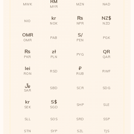
RM
MWK
MZN
NAD
MYR
kr
₨
NZ$
NIO
NOK
NPR
NZD
OMR
S/
PAB
PGK
OMR
PEN
₨
zł
QR
PYG
PKR
PLN
QAR
lei
₽
RSD
RWF
RON
RUB
﷼
SBD
SCR
SDG
SAR
kr
S$
SHP
SLE
SEK
SGD
SLL
SOS
SRD
SSP
STN
SYP
SZL
TJS