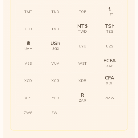
₺
TMT
TND
TOP
TRY
NT$
TSh
TTD
TVD
TWD
TZS
₴
USh
UYU
UZS
UAH
UGX
FCFA
VES
VUV
WST
XAF
CFA
XCD
XCG
XDR
XOF
R
XPF
YER
ZMW
ZAR
ZWG
ZWL