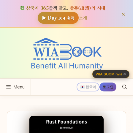
삼국지 365
출첵 말고,
출독(出讀)의 시대
×
소개
▶ Day
104
출독
컨
텐
츠
로
건
너
✕
WIA SOOM
·
.wia
뛰
Menu
기
한국어
로그인