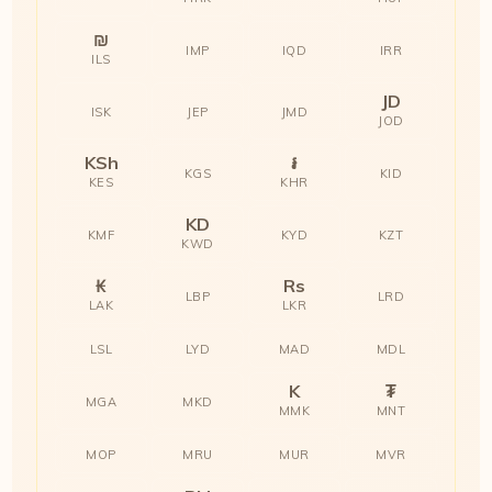
₪
IMP
IQD
IRR
ILS
JD
ISK
JEP
JMD
JOD
KSh
៛
KGS
KID
KES
KHR
KD
KMF
KYD
KZT
KWD
₭
Rs
LBP
LRD
LAK
LKR
LSL
LYD
MAD
MDL
K
₮
MGA
MKD
MMK
MNT
MOP
MRU
MUR
MVR