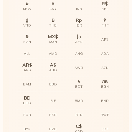
₩
¥
R$
KRW
CNY
INR
BRL
₫
฿
Rp
₱
VND
THB
IDR
PHP
₦
MX$
د.إ
AFN
NGN
MXN
AED
ALL
AMD
ANG
AOA
AR$
A$
AWG
AZN
ARS
AUD
৳
лв
BAM
BBD
BDT
BGN
BD
BIF
BMD
BND
BHD
BOB
BSD
BTN
BWP
C$
BYN
BZD
CDF
CAD