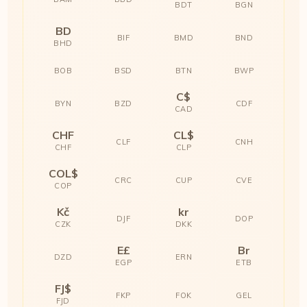
BDT
BGN
BD
BIF
BMD
BND
BHD
BOB
BSD
BTN
BWP
C$
BYN
BZD
CDF
CAD
CHF
CL$
CLF
CNH
CHF
CLP
COL$
CRC
CUP
CVE
COP
Kč
kr
DJF
DOP
CZK
DKK
E£
Br
DZD
ERN
EGP
ETB
FJ$
FKP
FOK
GEL
FJD