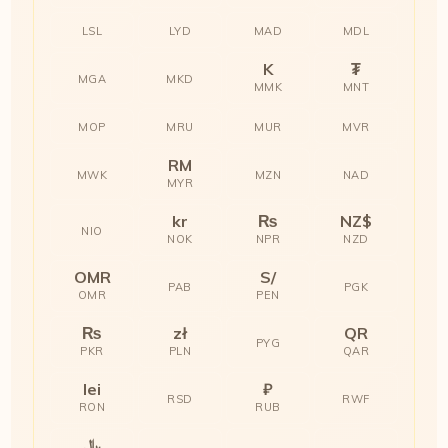
LSL
LYD
MAD
MDL
K
₮
MGA
MKD
MMK
MNT
MOP
MRU
MUR
MVR
RM
MWK
MZN
NAD
MYR
kr
₨
NZ$
NIO
NOK
NPR
NZD
OMR
S/
PAB
PGK
OMR
PEN
₨
zł
QR
PYG
PKR
PLN
QAR
lei
₽
RSD
RWF
RON
RUB
﷼