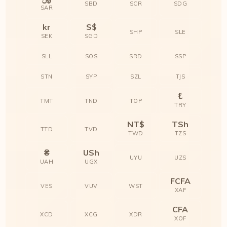
SBD
SCR
SDG
SAR
kr
S$
SHP
SLE
SEK
SGD
SLL
SOS
SRD
SSP
STN
SYP
SZL
TJS
₺
TMT
TND
TOP
TRY
NT$
TSh
TTD
TVD
TWD
TZS
₴
USh
UYU
UZS
UAH
UGX
FCFA
VES
VUV
WST
XAF
CFA
XCD
XCG
XDR
XOF