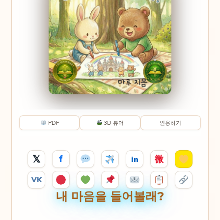
PDF
3D 뷰어
인용하기
𝕏
f
微
in
VK
내 마음을 들어볼래?