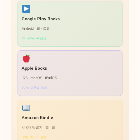
Google Play Books
Android · 웹 · iOS
WaveNet AI 음성
Apple Books
iOS · macOS · iPadOS
Yuna 고품질 음성
Amazon Kindle
Kindle 단말기 · 앱 · 웹
Polly Neural 음성