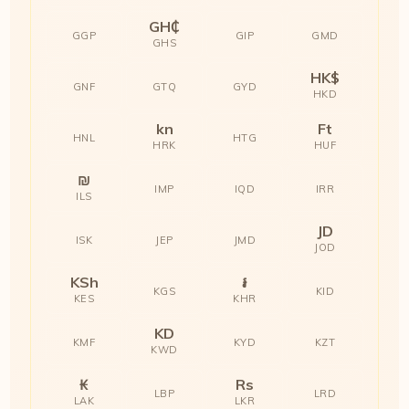
GH₵
GGP
GIP
GMD
GHS
HK$
GNF
GTQ
GYD
HKD
kn
Ft
HNL
HTG
HRK
HUF
₪
IMP
IQD
IRR
ILS
JD
ISK
JEP
JMD
JOD
KSh
៛
KGS
KID
KES
KHR
KD
KMF
KYD
KZT
KWD
₭
Rs
LBP
LRD
LAK
LKR