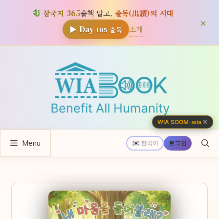
삼국지 365
출첵 말고,
출독(出讀)의 시대
×
소개
▶ Day
105
출독
컨
텐
츠
로
건
너
✕
WIA SOOM
·
.wia
뛰
Menu
기
한국어
로그인