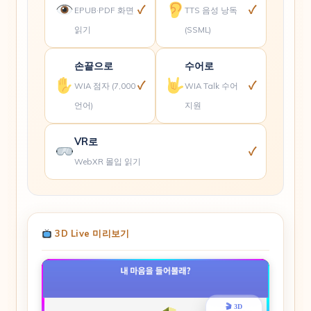
✓
✓
EPUB·PDF 화면
TTS 음성 낭독
읽기
(SSML)
손끝으로
수어로
✓
✓
WIA 점자 (7,000
WIA Talk 수어
언어)
지원
VR로
✓
WebXR 몰입 읽기
3D Live 미리보기