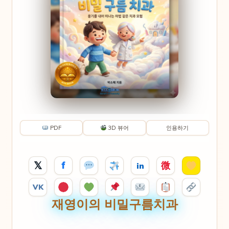
PDF
3D 뷰어
인용하기
𝕏
f
微
in
VK
재영이의 비밀구름치과