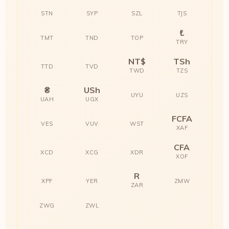
STN
SYP
SZL
TJS
₺
TMT
TND
TOP
TRY
NT$
TSh
TTD
TVD
TWD
TZS
₴
USh
UYU
UZS
UAH
UGX
FCFA
VES
VUV
WST
XAF
CFA
XCD
XCG
XDR
XOF
R
XPF
YER
ZMW
ZAR
ZWG
ZWL