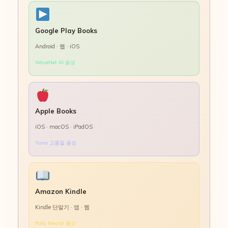
Google Play Books
Android · 웹 · iOS
WaveNet AI 음성
Apple Books
iOS · macOS · iPadOS
Yuna 고품질 음성
Amazon Kindle
Kindle 단말기 · 앱 · 웹
Polly Neural 음성