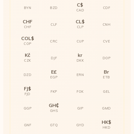
C$
BYN
BZD
CDF
CAD
CHF
CL$
CLF
CNH
CHF
CLP
COL$
CRC
CUP
CVE
COP
Kč
kr
DJF
DOP
CZK
DKK
E£
Br
DZD
ERN
EGP
ETB
FJ$
FKP
FOK
GEL
FJD
GH₵
GGP
GIP
GMD
GHS
HK$
GNF
GTQ
GYD
HKD