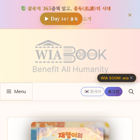
삼국지 365
출첵 말고,
출독(出讀)의 시대
×
소개
▶ Day
107
출독
컨
텐
츠
로
건
너
✕
WIA SOOM
·
.wia
뛰
Menu
기
한국어
로그인