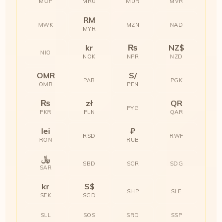
MOP
MRU
MUR
MVR
RM
MWK
MZN
NAD
MYR
kr
₨
NZ$
NIO
NOK
NPR
NZD
OMR
S/
PAB
PGK
OMR
PEN
₨
zł
QR
PYG
PKR
PLN
QAR
lei
₽
RSD
RWF
RON
RUB
﷼
SBD
SCR
SDG
SAR
kr
S$
SHP
SLE
SEK
SGD
SLL
SOS
SRD
SSP