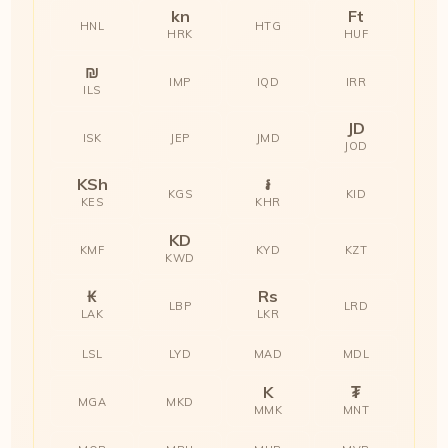
kn
Ft
HNL
HTG
HRK
HUF
₪
IMP
IQD
IRR
ILS
JD
ISK
JEP
JMD
JOD
KSh
៛
KGS
KID
KES
KHR
KD
KMF
KYD
KZT
KWD
₭
Rs
LBP
LRD
LAK
LKR
LSL
LYD
MAD
MDL
K
₮
MGA
MKD
MMK
MNT