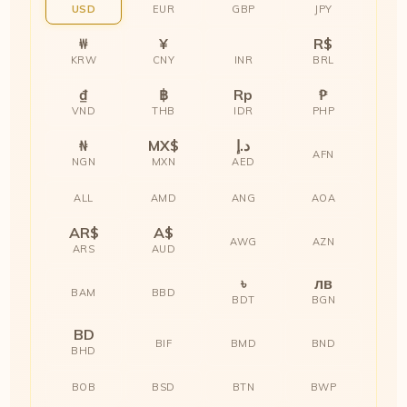
USD
EUR
GBP
JPY
₩
¥
R$
KRW
CNY
INR
BRL
₫
฿
Rp
₱
VND
THB
IDR
PHP
₦
MX$
د.إ
AFN
NGN
MXN
AED
ALL
AMD
ANG
AOA
AR$
A$
AWG
AZN
ARS
AUD
৳
лв
BAM
BBD
BDT
BGN
BD
BIF
BMD
BND
BHD
BOB
BSD
BTN
BWP