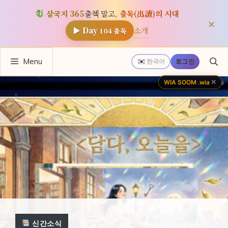
삼국지 365
출첵 말고,
출독(出讀)의 시대
×
소개
▶ Day
104
출독
컨
Menu
한국어
로그인
텐
츠
✕
WIA SOOM
·
.wia
로
건
너
뛰
기
신간소식