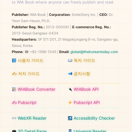
to WIA Book where anyone can freely publish and read.
Publisher:
WIA Book
|
Corporation:
SmileStory Inc.
|
CEO:
Dr.
Yeon Sam-Heum, Ph.D.
Publisher Reg. No.:
2013-000061
|
E-commerce Reg. No.:
2013-Seoul Gangseo-0434
Headquarters:
5F 511 D01, 21 Magokjungang 6-ro, Gangseo-gu,
Seoul, Korea
Phone:
☎ +82-1599-1045 |
Email:
global@thekoreantoday.com
사용자 가이드
독자 가이드
✍️ 저자 가이드
공지사항
WIABook Converter
WIABook API
✍️ Pubscript
Pubscript API
WebXR Reader
Accessibility Checker
3D Detail Page
Universal Reader