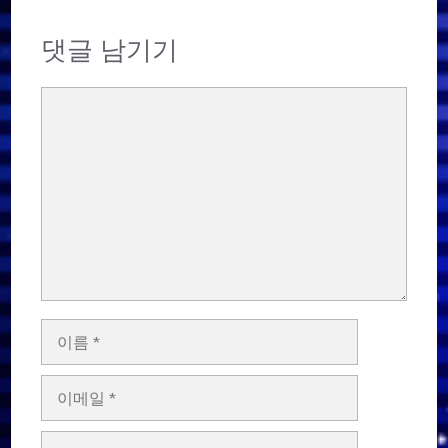
댓글 남기기
댓
글
이
름
이
메
일
웹