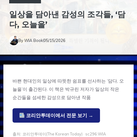
일상을 담아낸 감성의 조각들, ‘담
다, 오늘을’
By
WIA Book
05/15/2026
바쁜 현대인의 일상에 따뜻한 쉼표를 선사하는 ‘담다, 오
늘을’이 출간된다. 이 책은 박규린 저자가 일상의 작은
순간들을 섬세한 감성으로 담아낸 작품
코리안투데이에서 전문 보기 →
출처: 코리안투데이(The Korean Today) · sc296:WIA