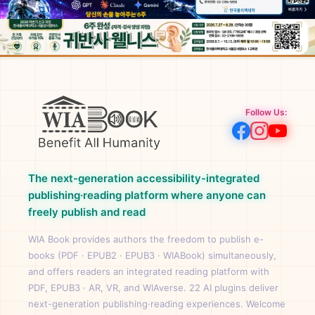
Follow Us:
The next-generation accessibility-integrated
publishing·reading platform where anyone can
freely publish and read
WIA Book provides authors the freedom to publish e-
books (PDF · EPUB2 · EPUB3 · WIABook) simultaneously,
and offers readers an integrated reading platform with
PDF, EPUB3 · AR, VR, and WIAverse. 22 AI plugins deliver
next-generation publishing·reading experiences. Welcome