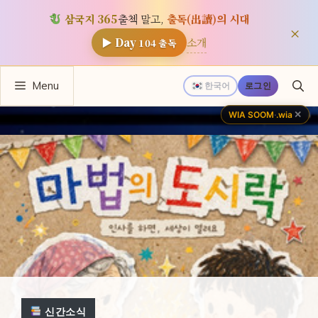
삼국지 365
출첵 말고,
출독(出讀)의 시대
×
소개
▶ Day
104
출독
컨
Menu
한국어
로그인
텐
츠
✕
WIA SOOM
·
.wia
로
건
너
뛰
기
신간소식