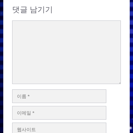
댓글 남기기
댓
글
이
름
이
메
일
웹