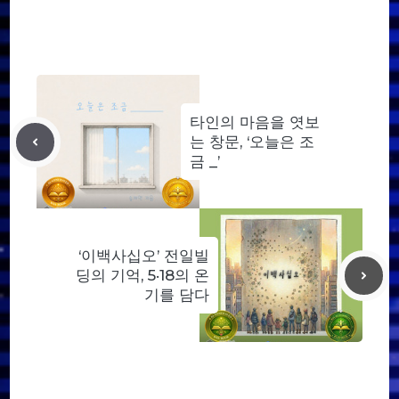
타인의 마음을 엿보
는 창문, ‘오늘은 조
금 _’
‘이백사십오’ 전일빌
딩의 기억, 5·18의 온
기를 담다