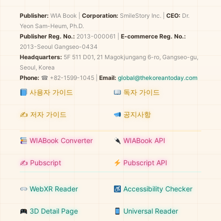
Publisher:
WIA Book
|
Corporation:
SmileStory Inc.
|
CEO:
Dr.
Yeon Sam-Heum, Ph.D.
Publisher Reg. No.:
2013-000061
|
E-commerce Reg. No.:
2013-Seoul Gangseo-0434
Headquarters:
5F 511 D01, 21 Magokjungang 6-ro, Gangseo-gu,
Seoul, Korea
Phone:
☎ +82-1599-1045 |
Email:
global@thekoreantoday.com
사용자 가이드
독자 가이드
✍️ 저자 가이드
공지사항
WIABook Converter
WIABook API
✍️ Pubscript
Pubscript API
WebXR Reader
Accessibility Checker
3D Detail Page
Universal Reader